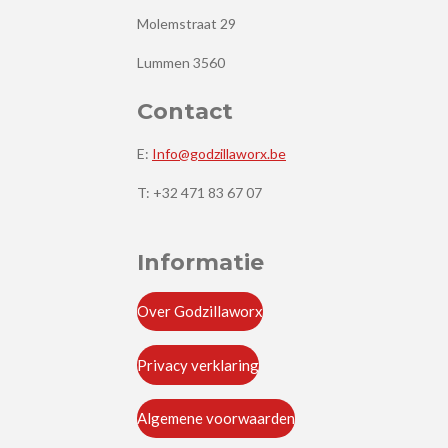
Molemstraat 29
Lummen 3560
Contact
E:
Info@godzillaworx.be
T: +32 471 83 67 07
Informatie
Over Godzillaworx
Privacy verklaring
Algemene voorwaarden