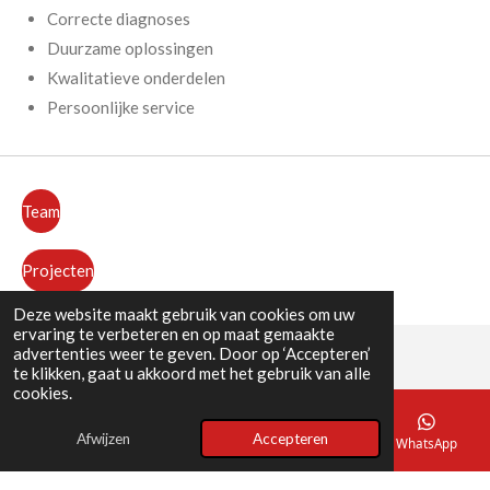
Correcte diagnoses
Duurzame oplossingen
Kwalitatieve onderdelen
Persoonlijke service
Team
Projecten
Deze website maakt gebruik van cookies om uw
ervaring te verbeteren en op maat gemaakte
advertenties weer te geven. Door op ‘Accepteren’
te klikken, gaat u akkoord met het gebruik van alle
Over Godzillaworx
cookies.
Molemstraat 29
Afwijzen
Accepteren
E-mailadres
Telefoonnummer
Kaart
WhatsApp
Lummen 3560