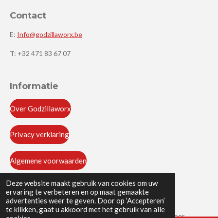
Contact
E:
Info@godzillaworx.be
T: +32 471 83 67 07
Informatie
Over Godzillaworx
Privacy verklaring
Algemene voorwaarden
Deze website maakt gebruik van cookies om uw
ervaring te verbeteren en op maat gemaakte
advertenties weer te geven. Door op ‘Accepteren’
F
I
W
te klikken, gaat u akkoord met het gebruik van alle
a
n
h
© 2024 - 2026 Godzillaworx Tesla specialist in België voor