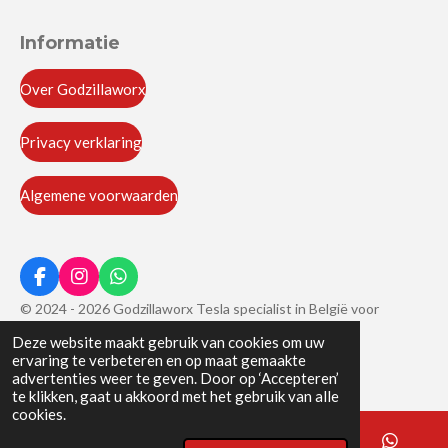
Informatie
Over Godzillaworx
Privacy verklaring
Algemene voorwaarden
F
I
W
a
n
h
© 2024 - 2026 Godzillaworx Tesla specialist in België voor
c
s
a
onderhoud, motorrevisies en batterij revisies
e
t
t
Deze website maakt gebruik van cookies om uw
b
a
s
ervaring te verbeteren en op maat gemaakte
Powered by
JouwWeb
o
g
A
advertenties weer te geven. Door op ‘Accepteren’
o
r
p
te klikken, gaat u akkoord met het gebruik van alle
k
a
p
cookies.
m