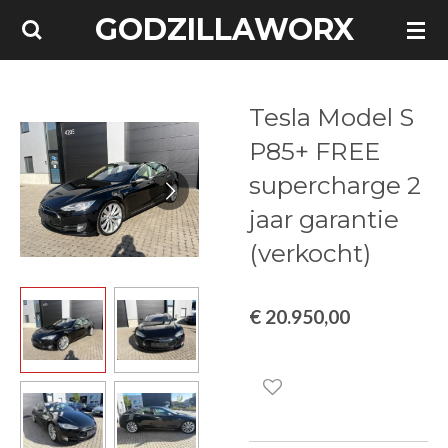
GODZILLAWORX
Ga
direct
naar
de
Tesla Model S
hoofdinhoud
P85+ FREE
supercharge 2
jaar garantie
(verkocht)
€ 20.950,00