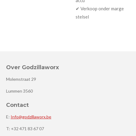
accu
✔ Verkoop onder marge
stelsel
Over Godzillaworx
Molemstraat 29
Lummen 3560
Contact
E:
Info@godzillaworx.be
T: +32 471 83 67 07